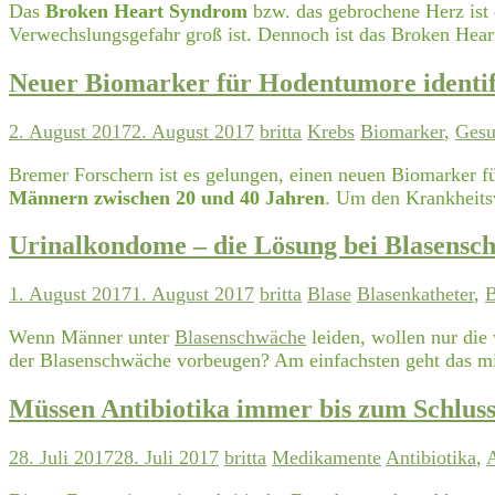
Das
Broken Heart Syndrom
bzw. das gebrochene Herz ist 
Verwechslungsgefahr groß ist. Dennoch ist das Broken Hear
Neuer Biomarker für Hodentumore identif
2. August 2017
2. August 2017
britta
Krebs
Biomarker
,
Gesu
Bremer Forschern ist es gelungen, einen neuen Biomarker f
Männern zwischen 20 und 40 Jahren
. Um den Krankheits
Urinalkondome – die Lösung bei Blasensc
1. August 2017
1. August 2017
britta
Blase
Blasenkatheter
,
B
Wenn Männer unter
Blasenschwäche
leiden, wollen nur die
der Blasenschwäche vorbeugen? Am einfachsten geht das mi
Müssen Antibiotika immer bis zum Schlu
28. Juli 2017
28. Juli 2017
britta
Medikamente
Antibiotika
,
A