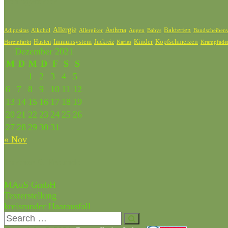
Schlagwörter
Allergie
Bakterien
Asthma
Adipositas
Alkohol
Allergiker
Bandscheibenv
Augen
Babys
Kinder
Kopfschmerzen
Husten
Immunsystem
Juckreiz
Karies
Krampfade
Herzinfarkt
Dezember 2021
M
D
M
D
F
S
S
1
2
3
4
5
6
7
8
9
10
11
12
13
14
15
16
17
18
19
20
21
22
23
24
25
26
27
28
29
30
31
« Nov
Partner & Freunde
MAuS GmbH
Texterstellung
kreisrunder Haarausfall