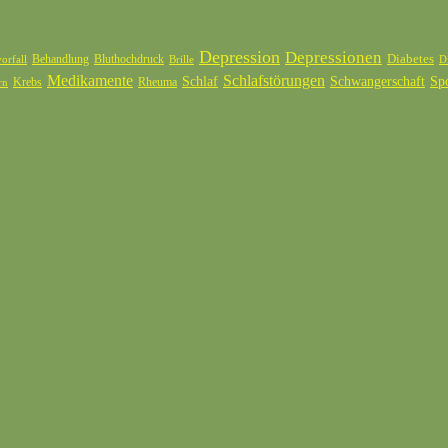
Depression
Depressionen
Diabetes
Behandlung
Bluthochdruck
orfall
Brille
D
Medikamente
Schlafstörungen
Schlaf
Schwangerschaft
Sp
Krebs
Rheuma
rn