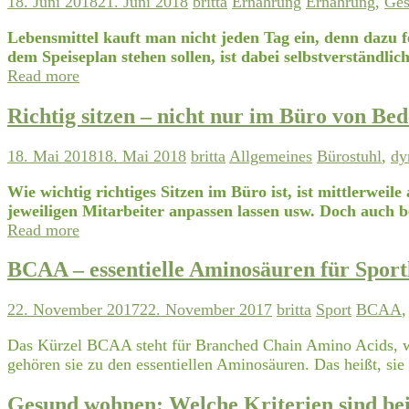
18. Juni 2018
21. Juni 2018
britta
Ernährung
Ernährung
,
Ges
Lebensmittel kauft man nicht jeden Tag ein, denn dazu fe
dem Speiseplan stehen sollen, ist dabei selbstverständlic
Read more
Richtig sitzen – nicht nur im Büro von Be
18. Mai 2018
18. Mai 2018
britta
Allgemeines
Bürostuhl
,
dy
Wie wichtig richtiges Sitzen im Büro ist, ist mittlerwei
jeweiligen Mitarbeiter anpassen lassen usw. Doch auch b
Read more
BCAA – essentielle Aminosäuren für Sport
22. November 2017
22. November 2017
britta
Sport
BCAA
Das Kürzel BCAA steht für Branched Chain Amino Acids, w
gehören sie zu den essentiellen Aminosäuren. Das heißt, si
Gesund wohnen: Welche Kriterien sind bei