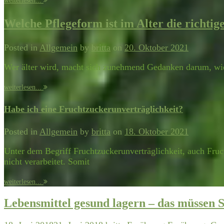
weiterlesen...
Welche Pflegeform ist im Alter die richtig
Posted in
Allgemein
by
britta
on
20. Oktober 2021
Wer älter wird, macht sich zunehmend Gedanken darum, wie 
weiterlesen...
Habe ich eine Fruchtzuckerunverträglichkeit?
Posted in
Allgemein
by
britta
on
18. Oktober 2021
Unter dem Begriff Fruchtzuckerunverträglichkeit, auch Fruc
nicht verarbeitet. Somit
weiterlesen...
Lebensmittel gesund lagern – das müssen S