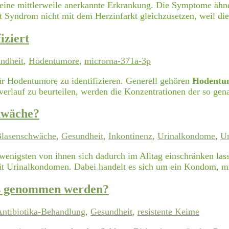
eine mittlerweile anerkannte Erkrankung. Die Symptome ähnel
t Syndrom nicht mit dem Herzinfarkt gleichzusetzen, weil di
iziert
ndheit
,
Hodentumore
,
microrna-371a-3p
ür Hodentumore zu identifizieren. Generell gehören
Hodentum
verlauf zu beurteilen, werden die Konzentrationen der so ge
hwäche?
lasenschwäche
,
Gesundheit
,
Inkontinenz
,
Urinalkondome
,
Ur
 wenigsten von ihnen sich dadurch im Alltag einschränken las
t Urinalkondomen. Dabei handelt es sich um ein Kondom, mit
ss genommen werden?
ntibiotika-Behandlung
,
Gesundheit
,
resistente Keime