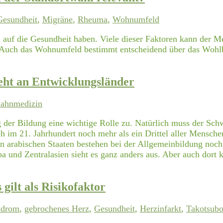
Gesundheit
,
Migräne
,
Rheuma
,
Wohnumfeld
auf die Gesundheit haben. Viele dieser Faktoren kann der Men
Auch das Wohnumfeld bestimmt entscheidend über das Wohlbef
eht an Entwicklungsländer
ahnmedizin
der Bildung eine wichtige Rolle zu. Natürlich muss der Sch
ch im 21. Jahrhundert noch mehr als ein Drittel aller Mensc
n arabischen Staaten bestehen bei der Allgemeinbildung noch 
opa und Zentralasien sieht es ganz anders aus. Aber auch dor
gilt als Risikofaktor
ndrom
,
gebrochenes Herz
,
Gesundheit
,
Herzinfarkt
,
Takotsub