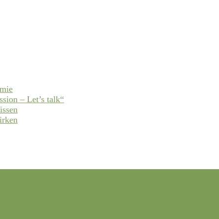
emie
ssion – Let’s talk“
issen
irken