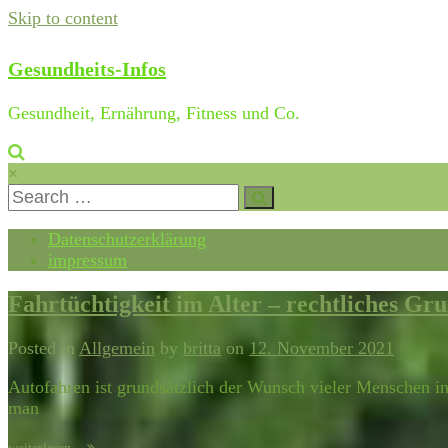
Skip to content
Gesundheits-Infos
Gesundheit, Ernährung, Fitness und Co.
×
Datenschutzerklärung
impressum
Fahrtüchtigkeit im Alter – rechtliches Gr
Posted in
Allgemein
by
britta
on
12. November 2021
Autofahren ist grundsätzlich der Wunsch vieler Menschen in
man