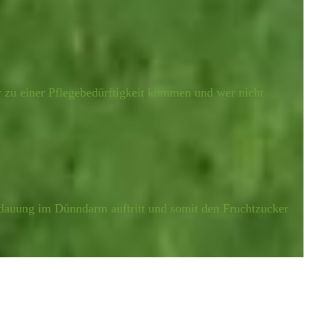
 zu einer Pflegebedürftigkeit kommen und wer nicht
erdauung im Dünndarm auftritt und somit den Fruchtzucker