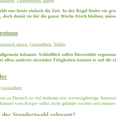
undheit
,
Lebensmittel lagern
hlt uns heute einfach die Zeit. In der Regel findet ein gr
h, doch damit sie für die ganze Woche frisch bleiben, müss
deutung
namisch sitzen
,
Gesundheit
,
Stühle
le allgemein bekannt. Schließlich sollen Bürostühle ergono
ei allen anderen sitzenden Tätigkeiten kommt es auf die r
ler
,
Gesundheit
as zu Deutsch so viel bedeutet wie verzweigtkettige Amino
e können vom Körper selbst nicht gebildet werden und müssen
 der Standortwahl relevant?