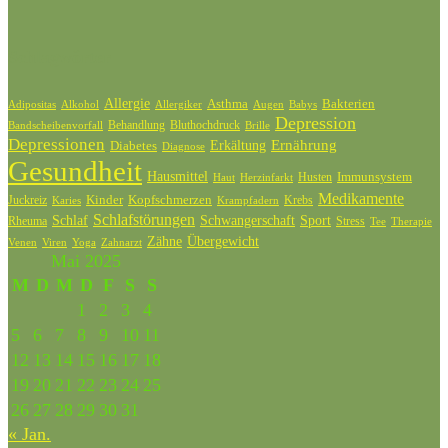
Schlagwörter
Allergie
Bakterien
Asthma
Adipositas
Alkohol
Allergiker
Augen
Babys
Depression
Behandlung
Bluthochdruck
Bandscheibenvorfall
Brille
Depressionen
Ernährung
Diabetes
Erkältung
Diagnose
Gesundheit
Hausmittel
Husten
Immunsystem
Haut
Herzinfarkt
Medikamente
Kinder
Kopfschmerzen
Juckreiz
Krebs
Karies
Krampfadern
Schlafstörungen
Schlaf
Schwangerschaft
Sport
Rheuma
Stress
Tee
Therapie
Zähne
Übergewicht
Venen
Zahnarzt
Viren
Yoga
Mai 2025
M
D
M
D
F
S
S
1
2
3
4
5
6
7
8
9
10
11
12
13
14
15
16
17
18
19
20
21
22
23
24
25
26
27
28
29
30
31
« Jan.