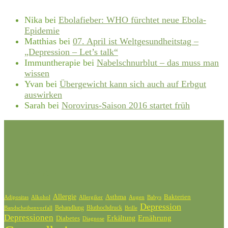
Nika
bei
Ebolafieber: WHO fürchtet neue Ebola-
Epidemie
Matthias
bei
07. April ist Weltgesundheitstag –
„Depression – Let’s talk“
Immuntherapie
bei
Nabelschnurblut – das muss man
wissen
Yvan
bei
Übergewicht kann sich auch auf Erbgut
auswirken
Sarah
bei
Norovirus-Saison 2016 startet früh
Schlagwörter
Allergie
Bakterien
Asthma
Adipositas
Alkohol
Allergiker
Augen
Babys
Depression
Behandlung
Bluthochdruck
Bandscheibenvorfall
Brille
Depressionen
Ernährung
Diabetes
Erkältung
Diagnose