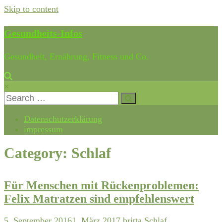
Skip to content
Gesundheits-Infos
Gesundheit, Ernährung, Fitness und Co.
×
Datenschutzerklärung
impressum
Category: Schlaf
Für Menschen mit Rückenproblemen:
Felix Matratzen sind empfehlenswert
5. September 2016
1. März 2017
britta
Schlaf