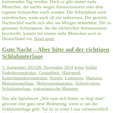
kommenden Tag werden. Doch es gibt immer mehr
Menschen, die nachts wegen Atemaussetzern oder dem
eigenen Schnarchen wach werden. Die Schlafphase wird
unterbrochen, wenn auch oft nur unbewusst. Der gestörte
Nachtschlaf macht sich aber am Morgen bemerkbar. Die so
genannte Schlafapnoe, die die nächtlichen Atemaussetzer
beschreibt, kommt bei immer mehr Menschen auch in
Deutschland vor.
Read more
Gute Nacht – Aber bitte auf der richtigen
Schlafunterlage
5. September 2013
28. November 2014
britta
Schlaf
Federkernmatratze
,
Gesundheit
,
Härtegrad
,
Kaltschaumkernmatratze
,
Kissen
,
Lattenrost
,
Matratze
,
Matratzenauflage
,
Mehrzonenmatratze
,
Schlafsystem
,
Schlafunterlage
,
viskoelastische Matratze
Das alte Sprichwort „Wie man sich bettet, so liegt man“
gewinnt eine ganz neue Bedeutung, wenn es um die
Schlafunterlage geht. Sie ist in erster Linie verantwortlich