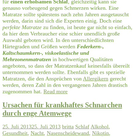
für
einen erholsamen Schlaf
, gleichzeitig kann sie
genauso vorbeugend gegen Schmerzen wirken. Eine
Matratze sollte spätestens nach zehn Jahren ausgetauscht
werden, darin sind sich die Experten einig. Doch eine
perfekte Matratze
zu finden, ist heute gar nicht so einfach,
da hier dem Verbraucher eine schier unendlich große
Auswahl geboten wird. In den unterschiedlichsten
Härtegraden und Größen werden
Federkern-,
Kaltschaumkern-, viskoelastische und
Mehrzonenmatratzen
in hochwertigen Qualitäten
angeboten, so dass der Matratzenkauf keinesfalls übereilt
unternommen werden sollte. Ebenfalls gibt es spezielle
Matratzen, die den Ansprüchen von
Allergikern
gerecht
werden, deren Zahl in den vergangenen Jahren drastisch
zugenommen hat.
Read more
Ursachen für krankhaftes Schnarchen
durch enge Atemwege
25. Juli 2013
25. Juli 2013
britta
Schlaf
Alkohol
,
Gesundheit
,
Nacht
,
Nasenscheidewand
,
Nikotin
,