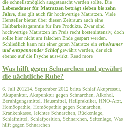
die schnellstmöglich ausgetauscht werden sollte. Die
Lebensdauer für Matratzen beträgt sieben bis zehn
Jahre
, dies gilt auch für hochwertige Matratzen. Viele
Hersteller bieten über diesen Zeitraum auch eine
Haltbarkeitsgarantie für ihre Produkte. Zwar sind
hochwertige Matratzen im Preis recht kostenintensiv, doch
sollte hier nicht am falschen Ende gespart werden.
Schließlich kann mit einer guten Matratze ein
erholsamer
und entspannender Schlaf
gewährt werden, der sich
ebenso auf die Psyche auswirkt.
Read more
Was hilft gegen Schnarchen und gewährt
die nächtliche Ruhe?
6. Juli 2012
14. September 2012
britta
Schlaf
Akupressur
,
Akupunktur
,
Akupunktur gegen Schnarchen
,
Alkohol
,
Beruhigungsmittel
,
Hausmittel
,
Heilpraktiker
,
HNO-Arzt
,
Homöopathie
,
Homöopathie gegen Schnarchen
,
Krankenkasse
,
leichtes Schnarchen
,
Rückenlage
,
Schlafmittel
,
Schlafposition
,
Schnarchen
,
Seitenlage
,
Was
hilft gegen Schnarchen