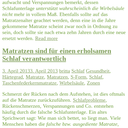
aufwacht und Verspannungen bemerkt, dessen
Schlafunterlage
unterstützt wahrscheinlich die Wirbelsäule
nicht
mehr in vollem Maß. Ebenfalls sollte auf das
Matratzenalter geachtet werden, denn eine in die Jahre
gekommene Matratze scheint zwar noch in Ordnung zu
sein, doch sollte sie nach etwa zehn Jahren durch eine neue
ersetzt werden.
Read more
Matratzen sind für einen erholsamen
Schlaf verantwortlich
3. April 2013
3. April 2013
britta
Schlaf
Gesundheit
,
Härtegrad
,
Matratze
,
Matratzen
,
S-Form
,
Schlaf
,
Taschenfederkernmatratze
,
Wirbelsäule
,
Zonen
Schmerzt der Rücken nach dem Aufstehen, ist dies oftmals
auf die Matratze zurückzuführen.
Schlafprobleme
,
Rückenschmerzen, Verspannungen und Co. entstehen
häufig durch die falsche Schlafunterlage. Ein altes
Sprichwort sagt: Wie man sich bettet, so liegt man. Viele
Menschen haben die
falsche bzw. ausgediente Matratze
,