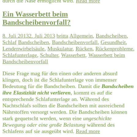
durch die Nase ermöglicht wird.
Read more
Ein Wasserbett beim
Bandscheibenvorfall?
8. Juli 2013
2. Juli 2013
britta
Allgemein
,
Bandscheiben
,
Schlaf
Bandscheiben
,
Bandscheibenvorfall
,
Gesundheit
,
Lendenwirbelsäule
,
Muskulatur
,
Rücken
,
Rückenprobleme
,
Schlafunterlage
,
Schulter
,
Wasserbett
,
Wasserbett beim
Bandscheibenvorfall
Diese Frage mag für den einen oder anderen absurd
klingen, doch ist die Schlafunterlage von immenser
Bedeutung für die Bandscheiben. Damit die
Bandscheiben
ihre Elastizität nicht verlieren
, kommt es auf die
entsprechende Schlafunterlage an. Während des
Nachtschlafs sollten die Bandscheiben mit ausreichend
Nährstoffen versorgt werden. Die Bandscheiben können
stark gequetscht werden, wenn eine
ungeschickte
Bewegung oder eine große Belastung
während des
Schlafens auf sie ausgeübt wird.
Read more