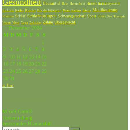
Gesundheit
Hausmittel
Husten
Immunsystem
Haut
Herzinfarkt
Medikamente
Kinder
Kopfschmerzen
Juckreiz
Krebs
Karies
Krampfadern
Schlafstörungen
Schlaf
Schwangerschaft
Sport
Rheuma
Stress
Tee
Therapie
Zähne
Übergewicht
Venen
Zahnarzt
Viren
Yoga
Dezember 2024
M
D
M
D
F
S
S
1
2
3
4
5
6
7
8
9
10
11
12
13
14
15
16
17
18
19
20
21
22
23
24
25
26
27
28
29
30
31
« Jan
Partner & Freunde
MAuS GmbH
Texterstellung
kreisrunder Haarausfall