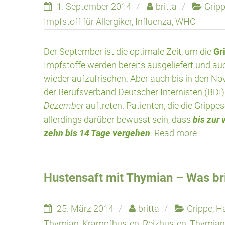
1. September 2014
britta
Grip
Impfstoff für Allergiker
,
Influenza
,
WHO
Der September ist die optimale Zeit, um die
Gr
Impfstoffe werden bereits ausgeliefert und au
wieder aufzufrischen. Aber auch bis in den N
der Berufsverband Deutscher Internisten (BDI) 
Dezember
auftreten. Patienten, die die Gripp
allerdings darüber bewusst sein, dass
bis zur
zehn bis 14 Tage vergehen
.
Read more
Hustensaft mit Thymian – Was br
25. März 2014
britta
Grippe
,
Ha
Thymian
,
Krampfhusten
,
Reizhusten
,
Thymian