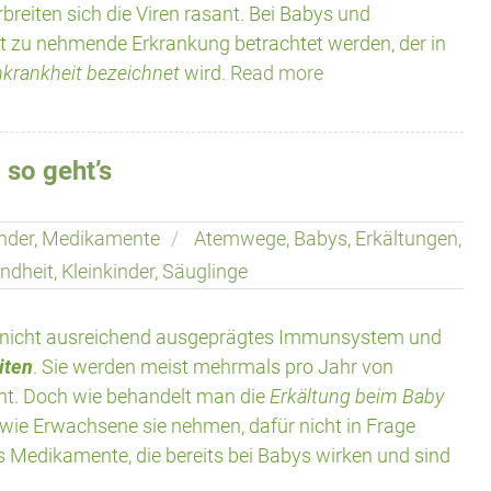
reiten sich die Viren rasant. Bei Babys und
nst zu nehmende Erkrankung betrachtet werden, der in
krankheit bezeichnet
wird.
Read more
 so geht’s
nder
,
Medikamente
Atemwege
,
Babys
,
Erkältungen
,
ndheit
,
Kleinkinder
,
Säuglinge
h nicht ausreichend ausgeprägtes Immunsystem und
iten
. Sie werden meist mehrmals pro Jahr von
ht. Doch wie behandelt man die
Erkältung beim Baby
ie Erwachsene sie nehmen, dafür nicht in Frage
s Medikamente, die bereits bei Babys wirken und sind