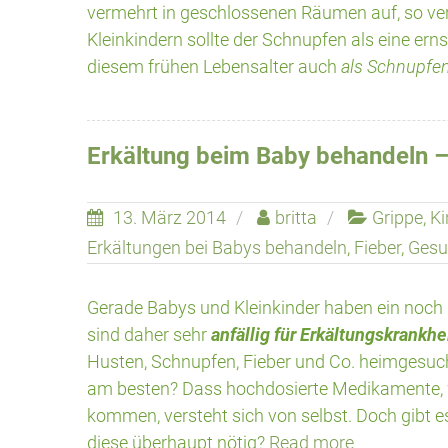
vermehrt in geschlossenen Räumen auf, so verb
Kleinkindern sollte der Schnupfen als eine er
diesem frühen Lebensalter auch
als Schnupfen
Erkältung beim Baby behandeln –
13. März 2014
britta
Grippe
,
Ki
Erkältungen bei Babys behandeln
,
Fieber
,
Gesu
Gerade Babys und Kleinkinder haben ein noc
sind daher sehr
anfällig für Erkältungskrankhe
Husten, Schnupfen, Fieber und Co. heimgesuc
am besten? Dass hochdosierte Medikamente, w
kommen, versteht sich von selbst. Doch gibt e
diese überhaupt nötig?
Read more