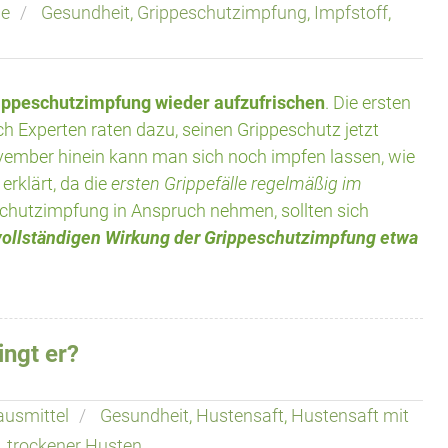
pe
Gesundheit
,
Grippeschutzimpfung
,
Impfstoff
,
ippeschutzimpfung wieder aufzufrischen
. Die ersten
ch Experten raten dazu, seinen Grippeschutz jetzt
ovember hinein kann man sich noch impfen lassen, wie
erklärt, da die
ersten Grippefälle regelmäßig im
eschutzimpfung in Anspruch nehmen, sollten sich
 vollständigen Wirkung der Grippeschutzimpfung etwa
ingt er?
usmittel
Gesundheit
,
Hustensaft
,
Hustensaft mit
,
trockener Husten