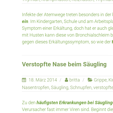
Infekte der Atemwege treten besonders in der 
ein
. Im Kindergarten, Schule und am Arbeitspla
Symptom einer Erkältung, doch hat er auch glei
mit Husten kann diese von Bronchialschleim be
gegen dieses Erkältungssymptom, so wie der
Verstopfte Nase beim Säugling
18. März 2014
britta
Grippe
,
Ki
Nasentropfen
,
Säugling
,
Schnupfen
,
verstopft
Zu den
häufigsten Erkrankungen bei Säuglin
Verursacher fast immer Viren sind. Beginnt di