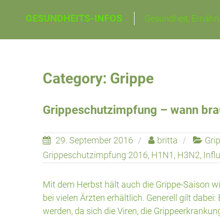
Skip
GESUNDHEITS-INFOS
Gesundheit, Ernähru
to
content
Category: Grippe
Grippeschutzimpfung – wann bra
29. September 2016
britta
Gri
Grippeschutzimpfung 2016
,
H1N1
,
H3N2
,
Infl
Mit dem Herbst hält auch die Grippe-Saison w
bei vielen Ärzten erhältlich. Generell gilt dabei:
werden, da sich die Viren, die Grippeerkranku