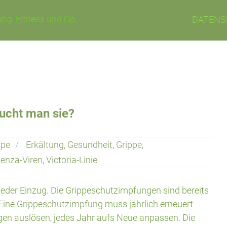
ng, Fitness und Co.
DATENS
ucht man sie?
ppe
Erkältung
,
Gesundheit
,
Grippe
,
uenza-Viren
,
Victoria-Linie
ieder Einzug. Die Grippeschutzimpfungen sind bereits
 Eine
Grippeschutzimpfung
muss jährlich erneuert
ngen auslösen, jedes Jahr aufs Neue anpassen. Die