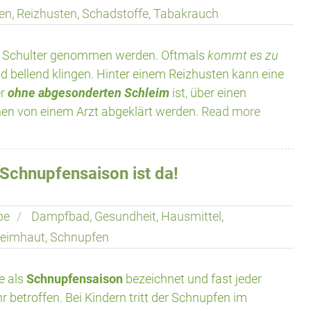
len
,
Reizhusten
,
Schadstoffe
,
Tabakrauch
chte Schulter genommen werden. Oftmals
kommt es zu
und bellend klingen. Hinter einem Reizhusten kann eine
er
ohne abgesonderten Schleim
ist, über einen
chen von einem Arzt abgeklärt werden.
Read more
 Schnupfensaison ist da!
pe
Dampfbad
,
Gesundheit
,
Hausmittel
,
leimhaut
,
Schnupfen
e als
Schnupfensaison
bezeichnet und fast jeder
betroffen. Bei Kindern tritt der Schnupfen im