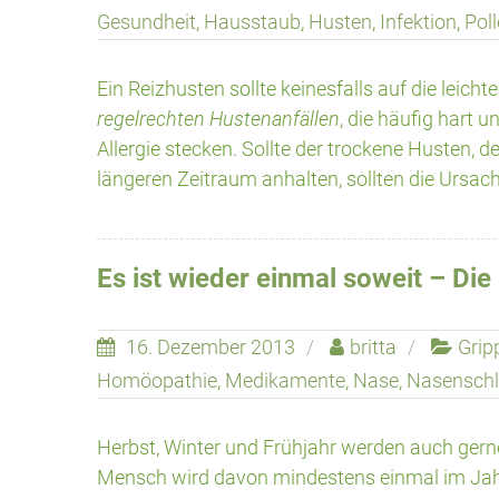
Gesundheit
,
Hausstaub
,
Husten
,
Infektion
,
Pol
Ein Reizhusten sollte keinesfalls auf die lei
regelrechten Hustenanfällen
, die häufig hart 
Allergie stecken. Sollte der trockene Husten, d
längeren Zeitraum anhalten, sollten die Ursa
Es ist wieder einmal soweit – Die
16. Dezember 2013
britta
Grip
Homöopathie
,
Medikamente
,
Nase
,
Nasensch
Herbst, Winter und Frühjahr werden auch gern
Mensch wird davon mindestens einmal im Jahr 