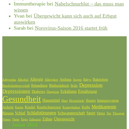
Immuntherapie
bei
Nabelschnurblut – das muss man
wissen
Yvan
bei
Übergewicht kann sich auch auf Erbgut
auswirken
Sarah
bei
Norovirus-Saison 2016 startet früh
Schlagwörter
Allergie
Bakterien
Asthma
Adipositas
Alkohol
Allergiker
Augen
Babys
Depression
Behandlung
Bluthochdruck
Bandscheibenvorfall
Brille
Depressionen
Ernährung
Diabetes
Erkältung
Diagnose
Gesundheit
Hausmittel
Husten
Immunsystem
Haut
Herzinfarkt
Medikamente
Kinder
Kopfschmerzen
Juckreiz
Krebs
Karies
Krampfadern
Schlafstörungen
Schlaf
Schwangerschaft
Sport
Rheuma
Stress
Tee
Therapie
Zähne
Übergewicht
Venen
Zahnarzt
Viren
Yoga
Januar 2024