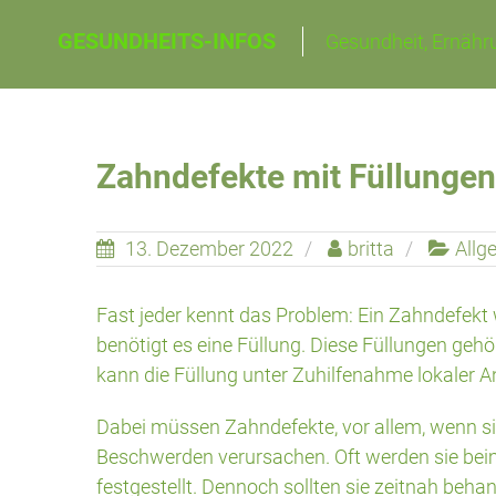
Skip
GESUNDHEITS-INFOS
Gesundheit, Ernähru
to
content
Zahndefekte mit Füllunge
13. Dezember 2022
britta
Allg
Fast jeder kennt das Problem: Ein Zahndefekt
benötigt es eine Füllung. Diese Füllungen geh
kann die Füllung unter Zuhilfenahme lokaler A
Dabei müssen Zahndefekte, vor allem, wenn si
Beschwerden verursachen. Oft werden sie bei
festgestellt. Dennoch sollten sie zeitnah beha