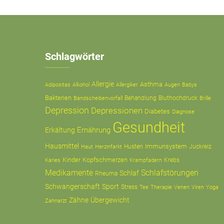
Schlagwörter
Allergie
Asthma
Adipositas
Alkohol
Allergiker
Augen
Babys
Bakterien
Behandlung
Bluthochdruck
Bandscheibenvorfall
Brille
Depression
Depressionen
Diabetes
Diagnose
Gesundheit
Ernährung
Erkältung
Hausmittel
Immunsystem
Husten
Juckreiz
Haut
Herzinfarkt
Kinder
Kopfschmerzen
Krampfadern
Krebs
Karies
Medikamente
Schlafstörungen
Schlaf
Rheuma
Schwangerschaft
Sport
Stress
Tee
Therapie
Venen
Viren
Yoga
Zähne
Übergewicht
Zahnarzt