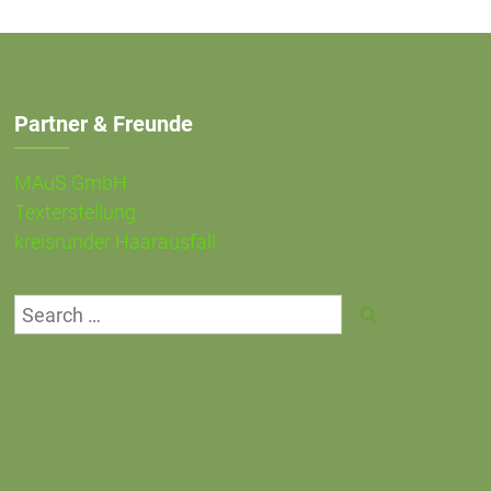
Partner & Freunde
MAuS GmbH
Texterstellung
kreisrunder Haarausfall