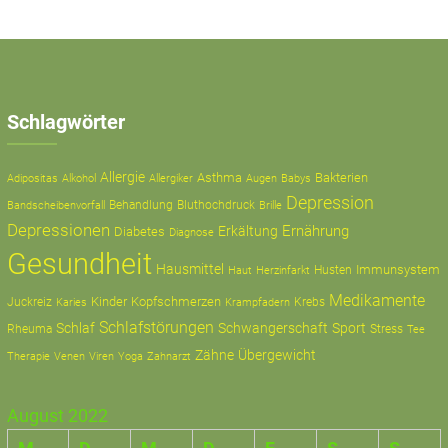
Schlagwörter
Allergie
Asthma
Bakterien
Adipositas
Alkohol
Allergiker
Augen
Babys
Depression
Behandlung
Bluthochdruck
Bandscheibenvorfall
Brille
Depressionen
Ernährung
Erkältung
Diabetes
Diagnose
Gesundheit
Hausmittel
Immunsystem
Husten
Haut
Herzinfarkt
Medikamente
Kinder
Kopfschmerzen
Juckreiz
Krampfadern
Krebs
Karies
Schlafstörungen
Schlaf
Schwangerschaft
Sport
Rheuma
Stress
Tee
Zähne
Übergewicht
Therapie
Zahnarzt
Venen
Viren
Yoga
August 2022