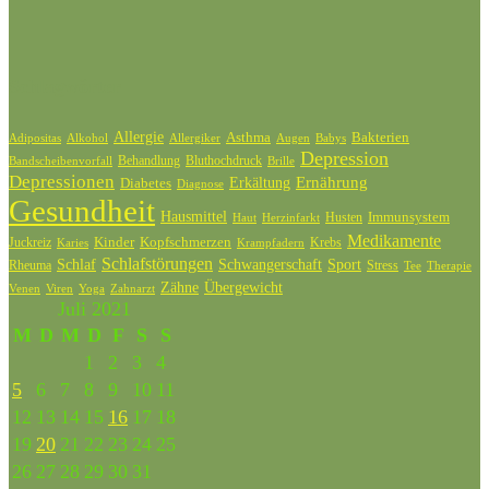
Schlagwörter
Allergie
Bakterien
Asthma
Adipositas
Alkohol
Allergiker
Augen
Babys
Depression
Behandlung
Bluthochdruck
Bandscheibenvorfall
Brille
Depressionen
Ernährung
Diabetes
Erkältung
Diagnose
Gesundheit
Hausmittel
Husten
Immunsystem
Haut
Herzinfarkt
Medikamente
Kinder
Kopfschmerzen
Juckreiz
Krebs
Karies
Krampfadern
Schlafstörungen
Schlaf
Schwangerschaft
Sport
Rheuma
Stress
Tee
Therapie
Zähne
Übergewicht
Venen
Zahnarzt
Viren
Yoga
Juli 2021
M
D
M
D
F
S
S
1
2
3
4
5
6
7
8
9
10
11
12
13
14
15
16
17
18
19
20
21
22
23
24
25
26
27
28
29
30
31