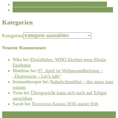
←
So reduzieren Diabetiker ihren Bluthochdruck
Forscher arbeiten an Nano-Therapie gegen Krebs
→
Kategorien
Kategorien
Neueste Kommentare
Nika
bei
Ebolafieber: WHO fürchtet neue Ebola-
Epidemie
Matthias
bei
07. April ist Weltgesundheitstag –
„Depression – Let’s talk“
Immuntherapie
bei
Nabelschnurblut – das muss man
wissen
Yvan
bei
Übergewicht kann sich auch auf Erbgut
auswirken
Sarah
bei
Norovirus-Saison 2016 startet früh