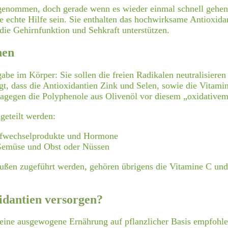
genommen, doch gerade wenn es wieder einmal schnell gehen
 echte Hilfe sein. Sie enthalten das hochwirksame Antioxida
ie Gehirnfunktion und Sehkraft unterstützen.
nen
abe im Körper: Sie sollen die
freien Radikalen
neutralisieren
gt, dass die
Antioxidantien Zink und Selen
, sowie die Vitami
dagegen die
Polyphenole aus Olivenöl
vor diesem „oxidativem 
geteilt werden:
offwechselprodukte und Hormone
 Gemüse und Obst oder Nüssen
außen zugeführt werden, gehören übrigens die Vitamine C und
idantien versorgen?
 eine
ausgewogene Ernährung auf pflanzlicher Basis
empfohlen