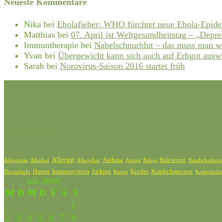
Neueste Kommentare
Nika
bei
Ebolafieber: WHO fürchtet neue Ebola-Epid
Matthias
bei
07. April ist Weltgesundheitstag – „Depre
Immuntherapie
bei
Nabelschnurblut – das muss man w
Yvan
bei
Übergewicht kann sich auch auf Erbgut ausw
Sarah
bei
Norovirus-Saison 2016 startet früh
Schlagwörter
Allergie
Bakterien
Asthma
Adipositas
Alkohol
Allergiker
Bandscheibenv
Augen
Babys
Kinder
Kopfschmerzen
Husten
Immunsystem
Juckreiz
Karies
Krampfade
Herzinfarkt
Juli 2018
M
D
M
D
F
S
S
1
2
3
4
5
6
7
8