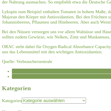
der Nahrung ausmachen. So empfiehlt etwa die Deutsche G
Lykopin zum Beispiel enthalten Tomaten in hohem Maße, da
Majoran den Körper mit Antioxidantien. Bei den Früchten
Johannisbeeren, Pflaumen und Himbeeren. Aber auch Weintr
Bei den Nüssen versorgen uns vor allem Walnüsse und Hasel
sollten zudem Gewürze, wie Nelken, Zimt und Muskatnuss,
ORAC steht dabei für
Oxygen Radical Absorbance Capacity
uns das Lebensmittel mit den wichtigen Antioxidantien.
Quelle: Verbraucherzentrale
←
Lebensmittel gesund lagern – das müssen Sie wisse
Pflanzliche Nahrungsergänzungsmittel – das sollte m
Kategorien
Kategorien