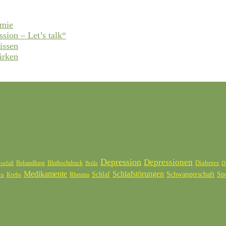
emie
ssion – Let’s talk“
issen
irken
Depression
Depressionen
Diabetes
Behandlung
Bluthochdruck
orfall
Brille
D
Medikamente
Schlafstörungen
Schlaf
Schwangerschaft
Sp
Krebs
Rheuma
rn