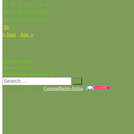
9
10
11
12
13
14
15
16
17
18
19
20
21
22
23
24
25
26
27
28
29
30
31
« Juni
Apr. »
Partner & Freunde
MAuS GmbH
Texterstellung
kreisrunder Haarausfall
Copyright © 2025
Gesundheits-Infos
.
Datenschutzerklärung
impressum