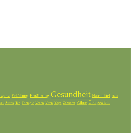
Gesundheit
Ernährung
Erkältung
Hausmittel
iagnose
Haut
ort
Zähne
Übergewicht
Stress
Tee
Therapie
Venen
Zahnarzt
Viren
Yoga