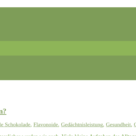
n?
le Schokolade
,
Flavonoide
,
Gedächtnisleistung
,
Gesundheit
,