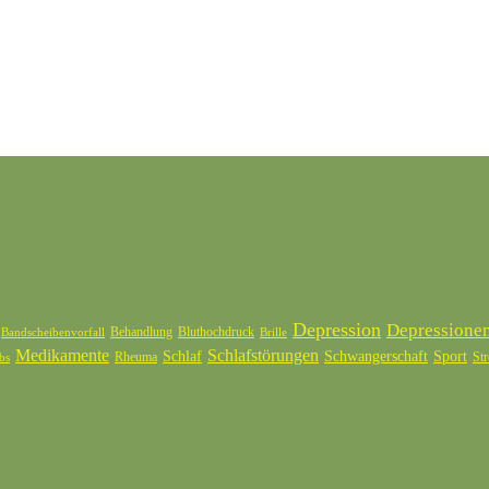
Depression
Depressione
Behandlung
Bluthochdruck
Bandscheibenvorfall
Brille
Medikamente
Schlafstörungen
Schlaf
Schwangerschaft
Sport
Rheuma
Str
bs