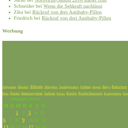
Schneider
bei
Wenn die Sehkraft nachlässt
Zika
bei
Rückruf von drei Antibaby-Pillen
Friedrich
bei
Rückruf von drei Antibaby-Pillen
Werbung
Schlagwörter
Allergie
Bakterien
Asthma
Adipositas
Allergiker
Alkohol
Antidepressiva
Augen
Babys
Kinder
Kopfschmerzen
Husten
Immunsystem
Juckreiz
Haut
Karies
Krampfadern
Kre
Oktober 2014
M
D
M
D
F
S
S
1
2
3
4
5
6
7
8
9
10
11
12
13
14
15
16
17
18
19