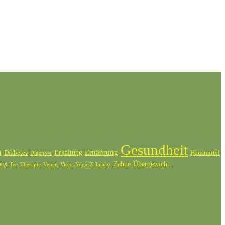
Gesundheit
n
Ernährung
Diabetes
Erkältung
Hausmittel
Diagnose
Zähne
Übergewicht
ess
Tee
Therapie
Venen
Zahnarzt
Viren
Yoga