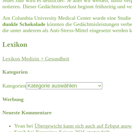
Jedes Jahr wird es deutlicher: Je älter wir werden, umso v
notieren. Dieser Gedächtnisverlust beginnt frühzeitig und v
Am Columbia University Medical Center wurde eine Studie d
dunkle Schokolade
könnten die Gedächtnisleistungen verbe
die unter anderem als Anti-Stress-Mittel eingesetzt werde
Lexikon
Lexikon Medizin + Gesundheit
Kategorien
Kategorien
Werbung
Neueste Kommentare
Yvan
bei
Übergewicht kann sich auch auf Erbgut ausw
Sarah
bei
Norovirus-Saison 2016 startet früh