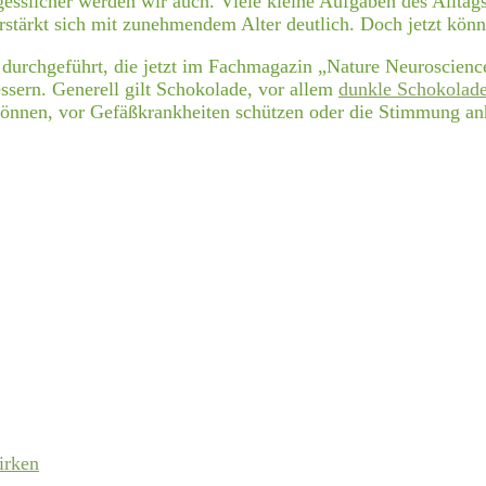
ergesslicher werden wir auch. Viele kleine Aufgaben des Allt
erstärkt sich mit zunehmendem Alter deutlich. Doch jetzt kön
urchgeführt, die jetzt im Fachmagazin „Nature Neuroscience
ssern. Generell gilt Schokolade, vor allem
dunkle Schokolad
n können, vor Gefäßkrankheiten schützen oder die Stimmung a
irken