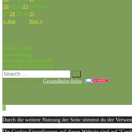
20
21
22
23
24
25
26
27
28
29
30
31
« Sep
Nov »
Partner & Freunde
MAuS GmbH
Texterstellung
kreisrunder Haarausfall
GUTE KOCHSCHULE
Copyright © 2017
Gesundheits-Infos
.
Durch die weitere Nutzung der Seite stimmst du der Verwe
Die Cookie-Einstellungen auf dieser Website sind auf "Cook