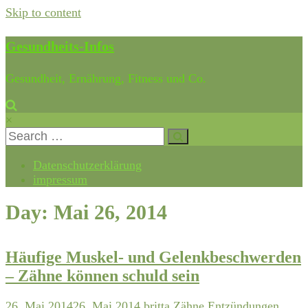
Skip to content
Gesundheits-Infos
Gesundheit, Ernährung, Fitness und Co.
×
Datenschutzerklärung
impressum
Day: Mai 26, 2014
Häufige Muskel- und Gelenkbeschwerden
– Zähne können schuld sein
26. Mai 2014
26. Mai 2014
britta
Zähne
Entzündungen
,