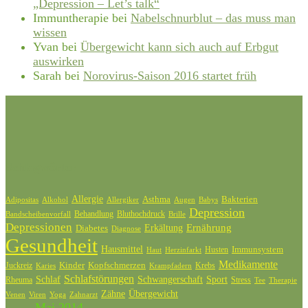
„Depression – Let’s talk“
Immuntherapie
bei
Nabelschnurblut – das muss man
wissen
Yvan
bei
Übergewicht kann sich auch auf Erbgut
auswirken
Sarah
bei
Norovirus-Saison 2016 startet früh
Schlagwörter
Allergie
Bakterien
Asthma
Adipositas
Alkohol
Allergiker
Augen
Babys
Depression
Behandlung
Bluthochdruck
Bandscheibenvorfall
Brille
Depressionen
Ernährung
Diabetes
Erkältung
Diagnose
Gesundheit
Hausmittel
Husten
Immunsystem
Haut
Herzinfarkt
Medikamente
Kinder
Kopfschmerzen
Juckreiz
Krebs
Karies
Krampfadern
Schlafstörungen
Schlaf
Schwangerschaft
Sport
Rheuma
Stress
Tee
Therapie
Zähne
Übergewicht
Venen
Zahnarzt
Viren
Yoga
Mai 2014