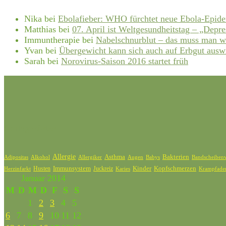
Nika
bei
Ebolafieber: WHO fürchtet neue Ebola-Epid
Matthias
bei
07. April ist Weltgesundheitstag – „Depre
Immuntherapie
bei
Nabelschnurblut – das muss man w
Yvan
bei
Übergewicht kann sich auch auf Erbgut ausw
Sarah
bei
Norovirus-Saison 2016 startet früh
Schlagwörter
Allergie
Bakterien
Asthma
Adipositas
Alkohol
Allergiker
Bandscheibenv
Augen
Babys
Kinder
Kopfschmerzen
Husten
Immunsystem
Juckreiz
Karies
Krampfade
Herzinfarkt
Januar 2014
M
D
M
D
F
S
S
1
2
3
4
5
6
7
8
9
10
11
12