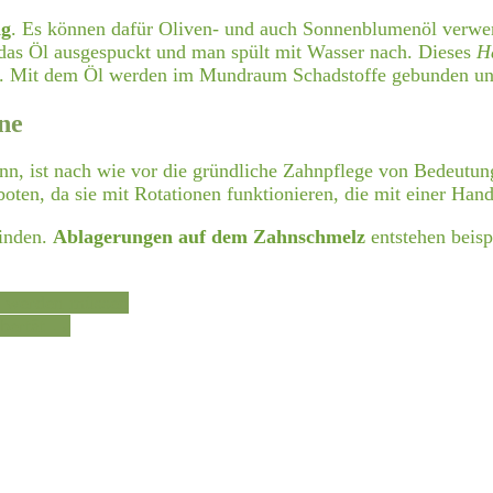
ng
. Es können dafür Oliven- und auch Sonnenblumenöl verwe
d das Öl ausgespuckt und man spült mit Wasser nach. Dieses
Ha
n. Mit dem Öl werden im Mundraum Schadstoffe gebunden und
ne
n, ist nach wie vor die gründliche Zahnpflege von Bedeutun
oten, da sie mit Rotationen funktionieren, die mit einer Han
finden.
Ablagerungen auf dem Zahnschmelz
entstehen beisp
lt werden müssen
bertät
→