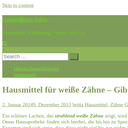
Skip to content
Gesundheits-Infos
Gesundheit, Ernährung, Fitness und Co.
×
Datenschutzerklärung
impressum
Hausmittel für weiße Zähne – Gibt
2. Januar 2014
9. Dezember 2013
britta
Hausmittel
,
Zähne
G
Ein schönes Lachen, das
strahlend weiße Zähne
zeigt, wird
Omas Hausapotheke
finden sich hierbei, die bis hin zu Spe
Experten sind sich einig, dass diese nicht viel bis gar nichts