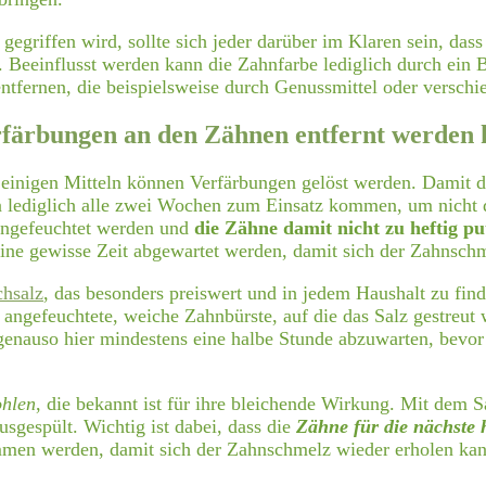
egriffen wird, sollte sich jeder darüber im Klaren sein, dass
Beeinflusst werden kann die Zahnfarbe lediglich durch ein B
ntfernen, die beispielsweise durch Genussmittel oder verschi
rfärbungen an den Zähnen entfernt werden
t einigen Mitteln können Verfärbungen gelöst werden. Damit 
on lediglich alle zwei Wochen zum Einsatz kommen, um nicht
angefeuchtet werden und
die Zähne damit nicht zu heftig pu
n eine gewisse Zeit abgewartet werden, damit sich der Zahnsch
hsalz
, das besonders preiswert und in jedem Haushalt zu fin
 angefeuchtete, weiche Zahnbürste, auf die das Salz gestreut
t genauso hier mindestens eine halbe Stunde abzuwarten, bev
ohlen
, die bekannt ist für ihre bleichende Wirkung. Mit dem S
sgespült. Wichtig ist dabei, dass die
Zähne für die nächste 
men werden, damit sich der Zahnschmelz wieder erholen kann