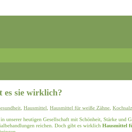
 es sie wirklich?
esundheit
,
Hausmittel
,
Hausmittel für weiße Zähne
,
Kochsal
 in unserer heutigen Gesellschaft mit Schönheit, Stärke und G
zialbehandlungen reichen. Doch gibt es wirklich
Hausmittel f
 bringen.