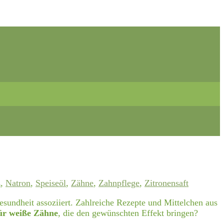
z
,
Natron
,
Speiseöl
,
Zähne
,
Zahnpflege
,
Zitronensaft
esundheit assoziiert. Zahlreiche Rezepte und Mittelchen aus
ür weiße Zähne
, die den gewünschten Effekt bringen?