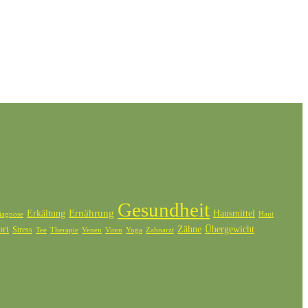
Gesundheit
Ernährung
Erkältung
Hausmittel
iagnose
Haut
ort
Zähne
Übergewicht
Stress
Tee
Therapie
Venen
Zahnarzt
Viren
Yoga