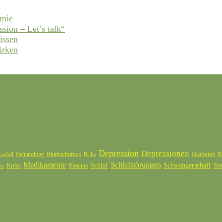
emie
ssion – Let’s talk“
issen
irken
Depression
Depressionen
Diabetes
Behandlung
Bluthochdruck
orfall
Brille
D
Medikamente
Schlafstörungen
Schlaf
Schwangerschaft
Sp
Krebs
Rheuma
rn