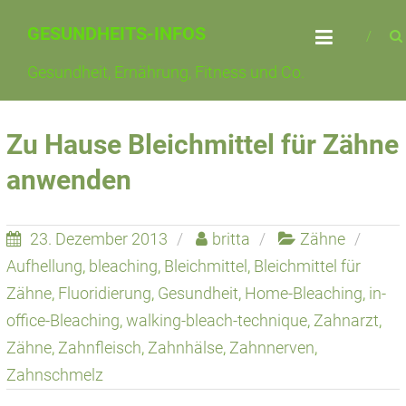
Skip
GESUNDHEITS-INFOS
to
content
Gesundheit, Ernährung, Fitness und Co.
Zu Hause Bleichmittel für Zähne
anwenden
23. Dezember 2013
britta
Zähne
Aufhellung
,
bleaching
,
Bleichmittel
,
Bleichmittel für
Zähne
,
Fluoridierung
,
Gesundheit
,
Home-Bleaching
,
in-
office-Bleaching
,
walking-bleach-technique
,
Zahnarzt
,
Zähne
,
Zahnfleisch
,
Zahnhälse
,
Zahnnerven
,
Zahnschmelz