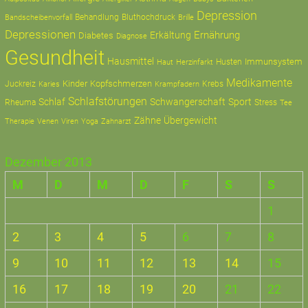
Depression
Behandlung
Bluthochdruck
Bandscheibenvorfall
Brille
Depressionen
Ernährung
Erkältung
Diabetes
Diagnose
Gesundheit
Hausmittel
Immunsystem
Husten
Haut
Herzinfarkt
Medikamente
Kinder
Kopfschmerzen
Juckreiz
Krampfadern
Krebs
Karies
Schlafstörungen
Schlaf
Schwangerschaft
Sport
Rheuma
Stress
Tee
Zähne
Übergewicht
Therapie
Zahnarzt
Venen
Viren
Yoga
Dezember 2013
M
D
M
D
F
S
S
1
2
3
4
5
6
7
8
9
10
11
12
13
14
15
16
17
18
19
20
21
22