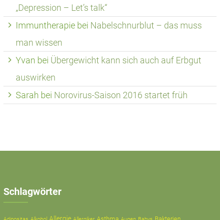
„Depression – Let’s talk“
Immuntherapie
bei
Nabelschnurblut – das muss
man wissen
Yvan
bei
Übergewicht kann sich auch auf Erbgut
auswirken
Sarah
bei
Norovirus-Saison 2016 startet früh
Schlagwörter
Allergie
Asthma
Bakterien
Adipositas
Alkohol
Allergiker
Augen
Babys