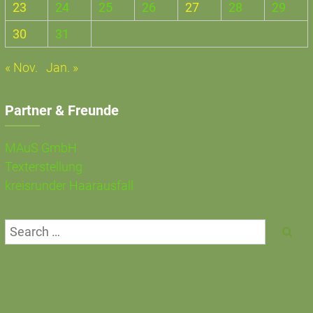
23
24
25
26
27
28
29
30
31
« Nov.
Jan. »
Partner & Freunde
MAuS GmbH
Texterstellung
kreisrunder Haarausfall