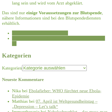
lang sein und wird vom Arzt abgeklärt.
Das sind nur
einige Voraussetzungen zur Blutspende
,
nähere Informationen sind bei den Blutspendediensten
erhältlich.
←
Zahnersatz ohne Zuzahlung
Hausmittel für weiße Zähne – Gibt es sie wirklich?
→
Kategorien
Kategorien
Neueste Kommentare
Nika
bei
Ebolafieber: WHO fürchtet neue Ebola-
Epidemie
Matthias
bei
07. April ist Weltgesundheitstag –
„Depression – Let’s talk“
Immuntherapie
bei
Nabelschnurblut – das muss man