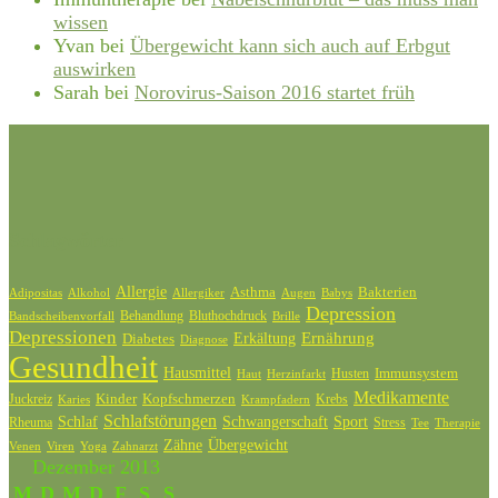
wissen
Yvan
bei
Übergewicht kann sich auch auf Erbgut
auswirken
Sarah
bei
Norovirus-Saison 2016 startet früh
Schlagwörter
Allergie
Bakterien
Asthma
Adipositas
Alkohol
Allergiker
Augen
Babys
Depression
Behandlung
Bluthochdruck
Bandscheibenvorfall
Brille
Depressionen
Ernährung
Diabetes
Erkältung
Diagnose
Gesundheit
Hausmittel
Husten
Immunsystem
Haut
Herzinfarkt
Medikamente
Kinder
Kopfschmerzen
Juckreiz
Krebs
Karies
Krampfadern
Schlafstörungen
Schlaf
Schwangerschaft
Sport
Rheuma
Stress
Tee
Therapie
Zähne
Übergewicht
Venen
Zahnarzt
Viren
Yoga
Dezember 2013
M
D
M
D
F
S
S