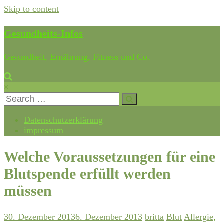
Skip to content
Gesundheits-Infos
Gesundheit, Ernährung, Fitness und Co.
×
Datenschutzerklärung
impressum
Welche Voraussetzungen für eine
Blutspende erfüllt werden
müssen
30. Dezember 2013
6. Dezember 2013
britta
Blut
Allergie
,