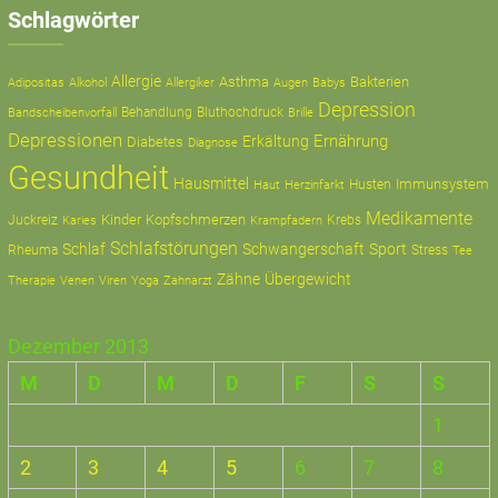
Schlagwörter
Allergie
Asthma
Bakterien
Adipositas
Alkohol
Allergiker
Augen
Babys
Depression
Behandlung
Bluthochdruck
Bandscheibenvorfall
Brille
Depressionen
Ernährung
Erkältung
Diabetes
Diagnose
Gesundheit
Hausmittel
Immunsystem
Husten
Haut
Herzinfarkt
Medikamente
Kinder
Kopfschmerzen
Juckreiz
Krampfadern
Krebs
Karies
Schlafstörungen
Schlaf
Schwangerschaft
Sport
Rheuma
Stress
Tee
Zähne
Übergewicht
Therapie
Zahnarzt
Venen
Viren
Yoga
Dezember 2013
M
D
M
D
F
S
S
1
2
3
4
5
6
7
8