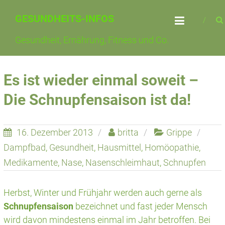
Skip
GESUNDHEITS-INFOS
to
content
Gesundheit, Ernährung, Fitness und Co.
Es ist wieder einmal soweit –
Die Schnupfensaison ist da!
16. Dezember 2013
britta
Grippe
Dampfbad
,
Gesundheit
,
Hausmittel
,
Homöopathie
,
Medikamente
,
Nase
,
Nasenschleimhaut
,
Schnupfen
Herbst, Winter und Frühjahr werden auch gerne als
Schnupfensaison
bezeichnet und fast jeder Mensch
wird davon mindestens einmal im Jahr betroffen. Bei