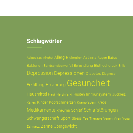
Schlagwörter
Allergie
Asthma
Adipositas
Alkohol
Allergiker
Augen
Babys
Bakterien
Behandlung
Bluthochdruck
Bandscheibenvorfall
Brille
Depression
Depressionen
Diabetes
Diagnose
Gesundheit
Ernährung
Erkältung
Hausmittel
Immunsystem
Husten
Juckreiz
Haut
Herzinfarkt
Kinder
Kopfschmerzen
Krampfadern
Krebs
Karies
Medikamente
Schlafstörungen
Schlaf
Rheuma
Schwangerschaft
Sport
Stress
Tee
Therapie
Venen
Viren
Yoga
Zähne
Übergewicht
Zahnarzt