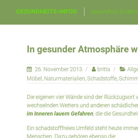
Skip
GESUNDHEITS-INFOS
Gesundheit, Ernähru
to
content
In gesunder Atmosphäre 
26. November 2013
britta
Allg
Möbel
,
Naturmaterialien
,
Schadstoffe
,
Schimm
Die eigenen vier Wände sind der Rückzugsort 
wechselnden Wetters und anderen schädlichen E
im Inneren lauern Gefahren
, die die Gesundhe
Ein schadstofffreies Umfeld steht heute imm
Menschen. Dazu gehören ebenso die: