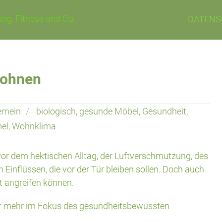
ng, Fitness und Co.
DATENS
wohnen
emein
biologisch
,
gesunde Möbel
,
Gesundheit
,
el
,
Wohnklima
vor dem hektischen Alltag, der Luftverschmutzung, des
inflüssen, die vor der Tür bleiben sollen. Doch auch
it angreifen können.
er mehr im Fokus des gesundheitsbewussten