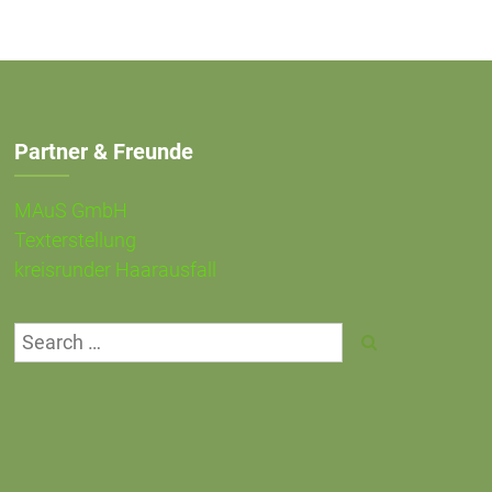
Partner & Freunde
MAuS GmbH
Texterstellung
kreisrunder Haarausfall