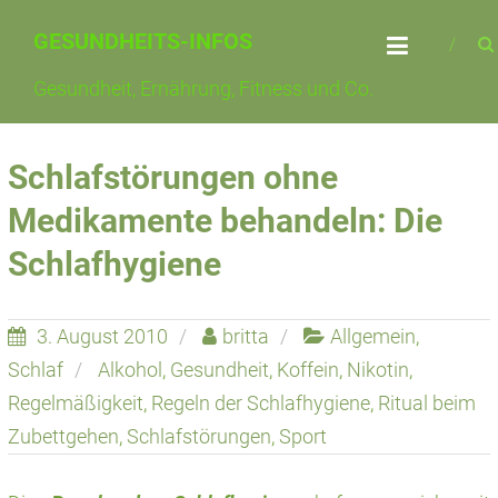
Skip
GESUNDHEITS-INFOS
to
content
Gesundheit, Ernährung, Fitness und Co.
Schlafstörungen ohne
Medikamente behandeln: Die
Schlafhygiene
3. August 2010
britta
Allgemein
,
Schlaf
Alkohol
,
Gesundheit
,
Koffein
,
Nikotin
,
Regelmäßigkeit
,
Regeln der Schlafhygiene
,
Ritual beim
Zubettgehen
,
Schlafstörungen
,
Sport