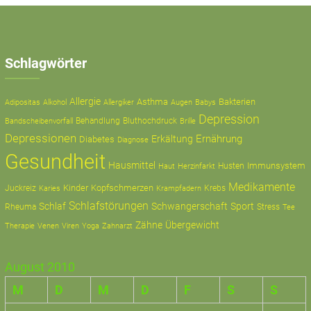
Schlagwörter
Allergie
Asthma
Bakterien
Adipositas
Alkohol
Allergiker
Augen
Babys
Depression
Behandlung
Bluthochdruck
Bandscheibenvorfall
Brille
Depressionen
Ernährung
Erkältung
Diabetes
Diagnose
Gesundheit
Hausmittel
Immunsystem
Husten
Haut
Herzinfarkt
Medikamente
Kinder
Kopfschmerzen
Juckreiz
Krampfadern
Krebs
Karies
Schlafstörungen
Schlaf
Schwangerschaft
Sport
Rheuma
Stress
Tee
Zähne
Übergewicht
Therapie
Zahnarzt
Venen
Viren
Yoga
August 2010
M
D
M
D
F
S
S