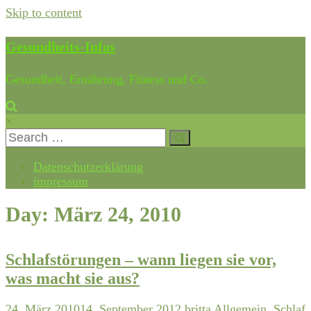
Skip to content
Gesundheits-Infos
Gesundheit, Ernährung, Fitness und Co.
×
Datenschutzerklärung
impressum
Day: März 24, 2010
Schlafstörungen – wann liegen sie vor,
was macht sie aus?
24. März 2010
14. September 2012
britta
Allgemein
,
Schlaf