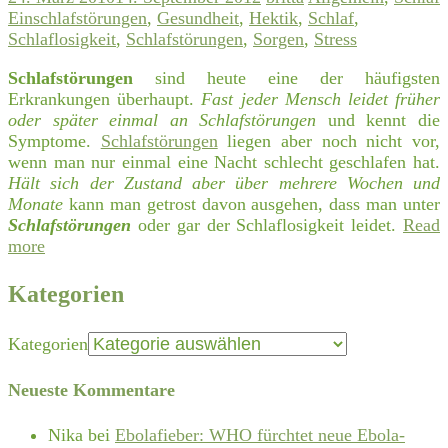
Einschlafstörungen
,
Gesundheit
,
Hektik
,
Schlaf
,
Schlaflosigkeit
,
Schlafstörungen
,
Sorgen
,
Stress
Schlafstörungen
sind heute eine der häufigsten
Erkrankungen überhaupt.
Fast jeder Mensch leidet früher
oder später einmal an Schlafstörungen
und kennt die
Symptome.
Schlafstörungen
liegen aber noch nicht vor,
wenn man nur einmal eine Nacht schlecht geschlafen hat.
Hält sich der Zustand aber über mehrere Wochen und
Monate
kann man getrost davon ausgehen, dass man unter
Schlafstörungen
oder gar der Schlaflosigkeit leidet.
Read
more
Kategorien
Kategorien
Neueste Kommentare
Nika
bei
Ebolafieber: WHO fürchtet neue Ebola-