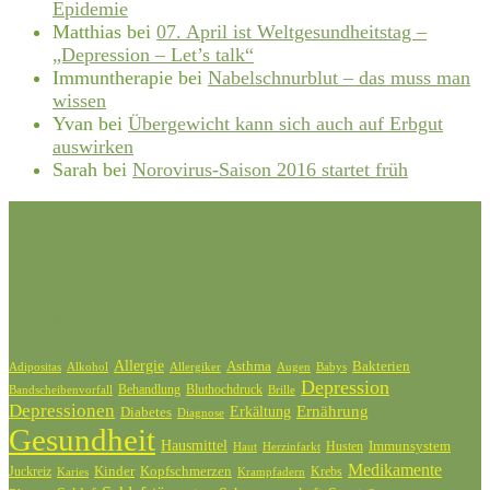
Epidemie
Matthias
bei
07. April ist Weltgesundheitstag –
„Depression – Let’s talk“
Immuntherapie
bei
Nabelschnurblut – das muss man
wissen
Yvan
bei
Übergewicht kann sich auch auf Erbgut
auswirken
Sarah
bei
Norovirus-Saison 2016 startet früh
Schlagwörter
Allergie
Bakterien
Asthma
Adipositas
Alkohol
Allergiker
Augen
Babys
Depression
Behandlung
Bluthochdruck
Bandscheibenvorfall
Brille
Depressionen
Ernährung
Diabetes
Erkältung
Diagnose
Gesundheit
Hausmittel
Husten
Immunsystem
Haut
Herzinfarkt
Medikamente
Kinder
Kopfschmerzen
Juckreiz
Krebs
Karies
Krampfadern