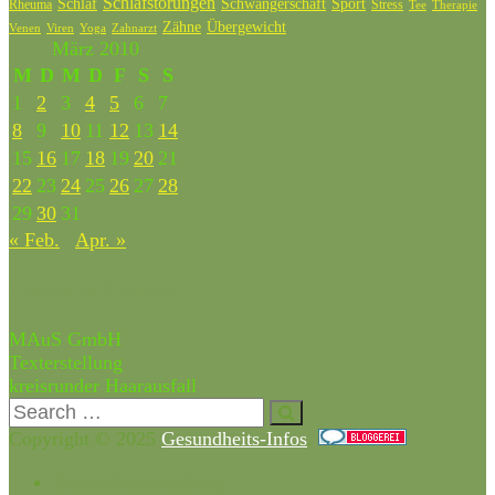
Schlafstörungen
Schlaf
Schwangerschaft
Sport
Rheuma
Stress
Tee
Therapie
Zähne
Übergewicht
Venen
Zahnarzt
Viren
Yoga
März 2010
M
D
M
D
F
S
S
1
2
3
4
5
6
7
8
9
10
11
12
13
14
15
16
17
18
19
20
21
22
23
24
25
26
27
28
29
30
31
« Feb.
Apr. »
Partner & Freunde
MAuS GmbH
Texterstellung
kreisrunder Haarausfall
Copyright © 2025
Gesundheits-Infos
.
Datenschutzerklärung